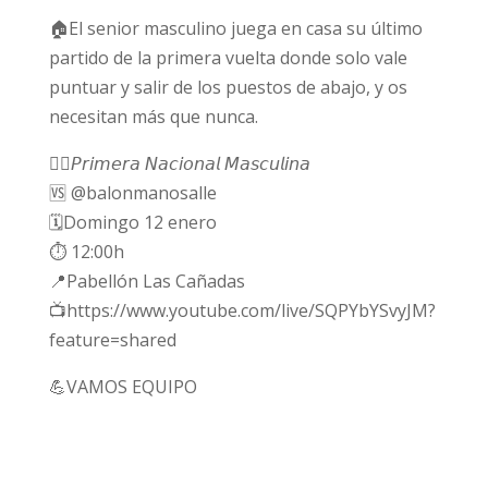
🏠El senior masculino juega en casa su último
partido de la primera vuelta donde solo vale
puntuar y salir de los puestos de abajo, y os
necesitan más que nunca.
🤾‍♂️𝘗𝘳𝘪𝘮𝘦𝘳𝘢 𝘕𝘢𝘤𝘪𝘰𝘯𝘢𝘭 𝘔𝘢𝘴𝘤𝘶𝘭𝘪𝘯𝘢
🆚 @balonmanosalle
🗓️Domingo 12 enero
⏱️ 12:00h
📍Pabellón Las Cañadas
📺https://www.youtube.com/live/SQPYbYSvyJM?
feature=shared
💪VAMOS EQUIPO