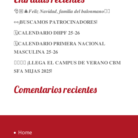
🎅🏼🎄𝑭𝒆𝒍𝒊𝒛 𝑵𝒂𝒗𝒊𝒅𝒂𝒅, 𝒇𝒂𝒎𝒊𝒍𝒊𝒂 𝒅𝒆𝒍 𝒃𝒂𝒍𝒐𝒏𝒎𝒂𝒏𝒐🤾‍♀️
👀¡𝐁𝐔𝐒𝐂𝐀𝐌𝐎𝐒 𝐏𝐀𝐓𝐑𝐎𝐂𝐈𝐍𝐀𝐃𝐎𝐑𝐄𝐒!
🗓️𝐂𝐀𝐋𝐄𝐍𝐃𝐀𝐑𝐈𝐎 𝐃𝐇𝐏𝐅 𝟐𝟓-𝟐𝟔
🗓️𝐂𝐀𝐋𝐄𝐍𝐃𝐀𝐑𝐈𝐎 𝐏𝐑𝐈𝐌𝐄𝐑𝐀 𝐍𝐀𝐂𝐈𝐎𝐍𝐀𝐋
𝐌𝐀𝐒𝐂𝐔𝐋𝐈𝐍𝐀 𝟐𝟓-𝟐𝟔
🤾🏼‍♀✨ ¡𝐋𝐋𝐄𝐆𝐀 𝐄𝐋 𝐂𝐀𝐌𝐏𝐔𝐒 𝐃𝐄 𝐕𝐄𝐑𝐀𝐍𝐎 𝐂𝐁𝐌
𝐒𝐅𝐀 𝐌𝐈𝐉𝐀𝐒 𝟐𝟎𝟐𝟓!
Comentarios recientes
Home