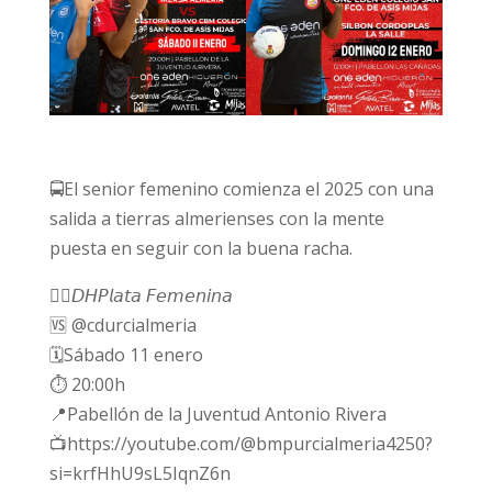
🚍El senior femenino comienza el 2025 con una
salida a tierras almerienses con la mente
puesta en seguir con la buena racha.
🤾‍♀️𝘋𝘏𝘗𝘭𝘢𝘵𝘢 𝘍𝘦𝘮𝘦𝘯𝘪𝘯𝘢
🆚 @cdurcialmeria
🗓️Sábado 11 enero
⏱️ 20:00h
📍Pabellón de la Juventud Antonio Rivera
📺https://youtube.com/@bmpurcialmeria4250?
si=krfHhU9sL5IqnZ6n