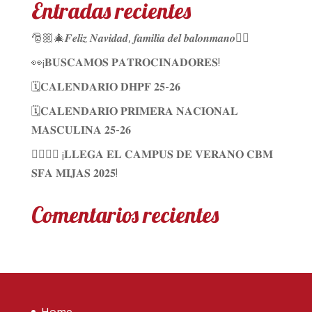
Entradas recientes
🎅🏼🎄𝑭𝒆𝒍𝒊𝒛 𝑵𝒂𝒗𝒊𝒅𝒂𝒅, 𝒇𝒂𝒎𝒊𝒍𝒊𝒂 𝒅𝒆𝒍 𝒃𝒂𝒍𝒐𝒏𝒎𝒂𝒏𝒐🤾‍♀️
👀¡𝐁𝐔𝐒𝐂𝐀𝐌𝐎𝐒 𝐏𝐀𝐓𝐑𝐎𝐂𝐈𝐍𝐀𝐃𝐎𝐑𝐄𝐒!
🗓️𝐂𝐀𝐋𝐄𝐍𝐃𝐀𝐑𝐈𝐎 𝐃𝐇𝐏𝐅 𝟐𝟓-𝟐𝟔
🗓️𝐂𝐀𝐋𝐄𝐍𝐃𝐀𝐑𝐈𝐎 𝐏𝐑𝐈𝐌𝐄𝐑𝐀 𝐍𝐀𝐂𝐈𝐎𝐍𝐀𝐋
𝐌𝐀𝐒𝐂𝐔𝐋𝐈𝐍𝐀 𝟐𝟓-𝟐𝟔
🤾🏼‍♀✨ ¡𝐋𝐋𝐄𝐆𝐀 𝐄𝐋 𝐂𝐀𝐌𝐏𝐔𝐒 𝐃𝐄 𝐕𝐄𝐑𝐀𝐍𝐎 𝐂𝐁𝐌
𝐒𝐅𝐀 𝐌𝐈𝐉𝐀𝐒 𝟐𝟎𝟐𝟓!
Comentarios recientes
Home